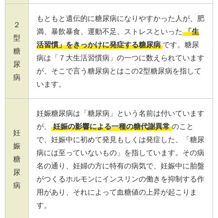
もともと遺伝的に糖尿病になりやすかった人が、肥
２
満、暴飲暴食、運動不足、ストレスといった
「生
型
活習慣」をきっかけに発症する糖尿病
です。糖尿
糖
病は「７大生活習慣病」の一つに数えられています
尿
が、そこで言う糖尿病とはこの2型糖尿病を指して
病
います。
妊娠糖尿病は「糖尿病」という名前は付いています
が、
妊娠の影響による一種の糖代謝異常
のこと
妊
で、妊娠中に初めて発見もしくは発症した、「糖尿
娠
病には至っていないもの」を指しています。その病
糖
名の通り、妊婦の方に特有の病気で、妊娠中に胎盤
尿
がつくるホルモンにインスリンの働きを抑制する作
病
用があり、それによって血糖値の上昇が起こりま
す。