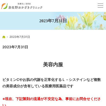
2023年7月31日
ホーム
2023年7月31日
2023年7月31日
美容内服
ビタミンCやお肌の代謝を正常化するＬ－システインなど
複数
の美容成分が含有している医療用医薬品です
※現在、下記製剤の流通が不安定な為、事前にお問合せくださ
い。