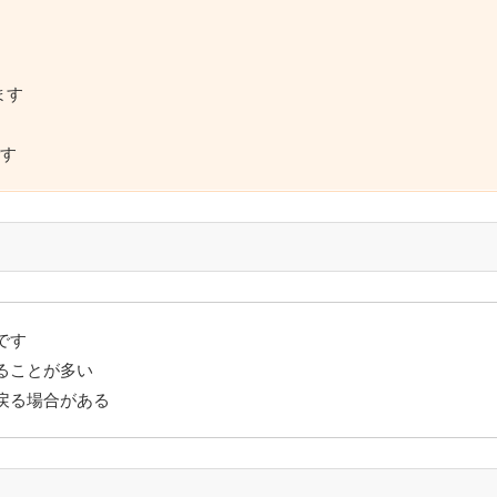
ます
です
です
ることが多い
戻る場合がある