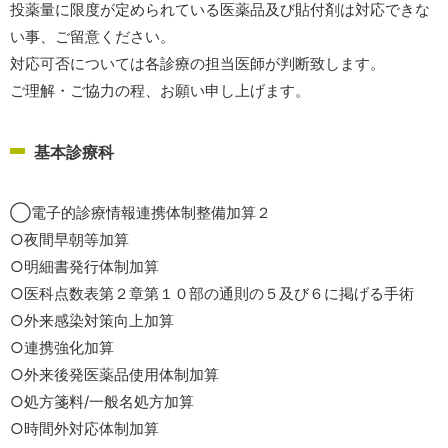
投薬量に限度が定められている医薬品及び貼付剤は対応できな
い事、ご留意ください。
対応可否については各診療の担当医師が判断致します。
ご理解・ご協力の程、お願い申し上げます。
基本診療科
◯電子的診療情報連携体制整備加算２
○夜間早朝等加算
○明細書発行体制加算
○医科点数表第２章第１０部の通則の５及び６に掲げる手術
○外来感染対策向上加算
○連携強化加算
○外来後発医薬品使用体制加算
○処方箋料/一般名処方加算
○時間外対応体制加算