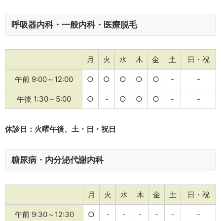
呼吸器内科・一般内科・医療脱毛
月
火
水
木
金
土
日・祝
午前 9:00～12:00
○
○
○
○
○
-
-
午後 1:30～5:00
○
-
○
○
○
-
-
休診日：火曜午後、土・日・祝日
糖尿病・内分泌代謝内科
月
火
水
木
金
土
日・祝
午前 9:30～12:30
○
-
-
-
-
-
-