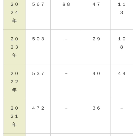
２０
５６７
８８
４７
１１
２４
３
年
２０
５０３
－
２９
１０
２３
８
年
２０
５３７
－
４０
４４
２２
年
２０
４７２
－
３６
－
２１
年