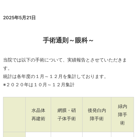
2025年5月21日
手術通則～眼科～
当院では以下の手術について、実績報告とさせていただきま
す。
統計は各年度の１月～１２月を集計しております。
※２０２０年は１０月～１２月集計
緑内
水晶体
網膜・硝
後発白内
障手
再建術
子体手術
障手術
術