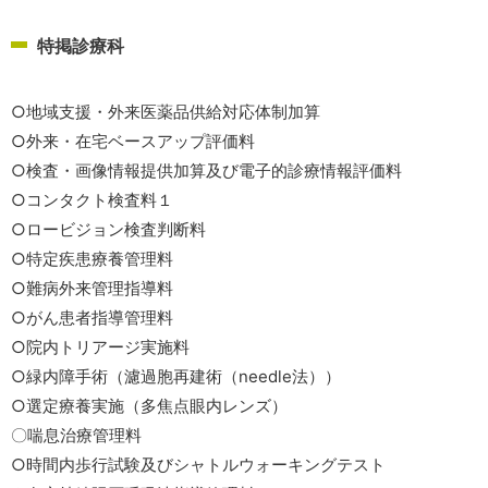
特掲診療科
○地域支援・外来医薬品供給対応体制加算
○外来・在宅ベースアップ評価料
○検査・画像情報提供加算及び電子的診療情報評価料
○コンタクト検査料１
○ロービジョン検査判断料
○特定疾患療養管理料
○難病外来管理指導料
○がん患者指導管理料
○院内トリアージ実施料
○緑内障手術（濾過胞再建術（needle法））
○選定療養実施（多焦点眼内レンズ）
〇喘息治療管理料
○時間内歩行試験及びシャトルウォーキングテスト