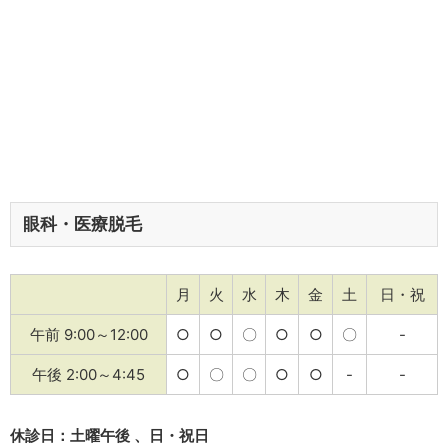
眼科・医療脱毛
月
火
水
木
金
土
日・祝
午前 9:00～12:00
○
○
〇
○
○
〇
-
午後 2:00～4:45
○
〇
〇
○
○
-
-
休診日：土曜午後 、日・祝日