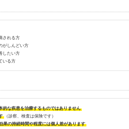
摘される方
のがしんどい方
善したい方
ている方
本的な疾患を治療するものではありません
す
（診察、検査は保険です）
効果の持続時間や程度には個人差があります