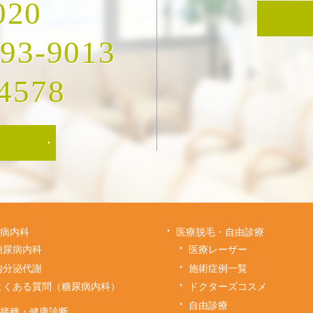
020
493-9013
4578
病内科
医療脱毛・自由診療
糖尿病内科
医療レーザー
内分泌代謝
施術症例一覧
よくある質問（糖尿病内科）
ドクターズコスメ
自由診療
接種・健康診断