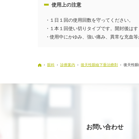
使用上の注意
１日１回の使用回数を守ってください。
１本１回使い切りタイプです。開封後はす
使用中にかゆみ、強い痛み、異常な充血等
ホーム
眼科
診療案内
後天性眼瞼下垂治療剤
後天性眼
お問い合わせ