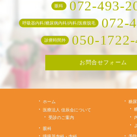
072-493-2
眼科
072-
呼吸器内科/糖尿病内科/内科/医療脱毛
050-1722-
診療時間外
お問合せフォーム
ホーム
糖尿
医療法人 佳辰会について
受診のご案内
眼科
呼吸器内科・内科
予防