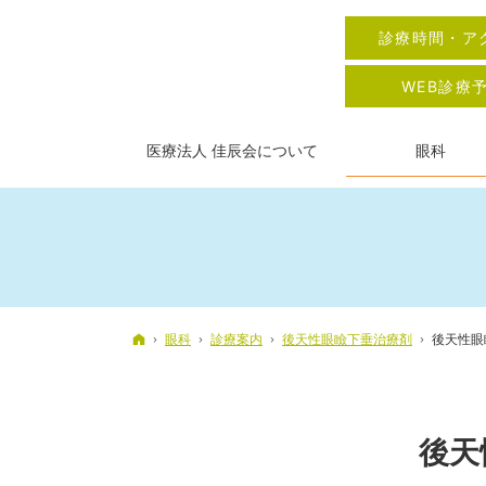
診療時間・ア
WEB診療
医療法人 佳辰会について
眼科
ホーム
眼科
診療案内
後天性眼瞼下垂治療剤
後天性眼
後天