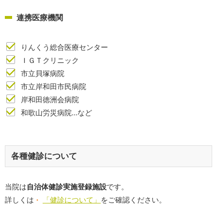
連携医療機関
りんくう総合医療センター
ＩＧＴクリニック
市立貝塚病院
市立岸和田市民病院
岸和田徳洲会病院
和歌山労災病院...など
各種健診について
当院は
自治体健診実施登録施設
です。
詳しくは
「健診について」
をご確認ください。