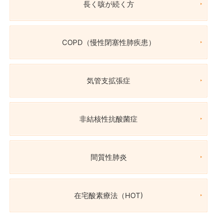
長く咳が続く方
COPD（慢性閉塞性肺疾患）
気管支拡張症
非結核性抗酸菌症
間質性肺炎
在宅酸素療法（HOT)