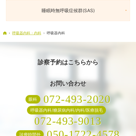
睡眠時無呼吸症候群(SAS)
ホーム
呼吸器内科・内科
呼吸器内科
診察予約はこちらから
お問い合わせ
072-493-2020
眼科
呼吸器内科/糖尿病内科/内科/医療脱毛
072-493-9013
050-1722-4578
診療時間外