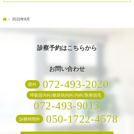
ホーム
2022年6月
診察予約はこちらから
お問い合わせ
072-493-2020
眼科
呼吸器内科/糖尿病内科/内科/医療脱毛
072-493-9013
050-1722-4578
診療時間外