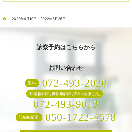
ホーム
2022年6月19日 - 2022年6月25日
診察予約はこちらから
お問い合わせ
072-493-2020
眼科
呼吸器内科/糖尿病内科/内科/医療脱毛
072-493-9013
050-1722-4578
診療時間外