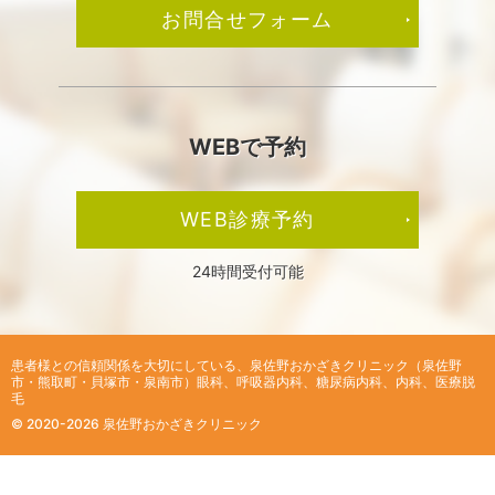
お問合せフォーム
WEBで予約
WEB診療予約
24時間受付可能
患者様との信頼関係を大切にしている、
泉佐野おかざきクリニック（泉佐野
市・熊取町・貝塚市・泉南市）眼科、呼吸器内科、糖尿病内科、内科、医療脱
毛
© 2020-2026 泉佐野おかざきクリニック