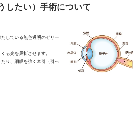
うしたい）手術について
満たしている無色透明のゼリー
てくる光を屈折させます。
せたり、網膜を強く牽引（引っ
。