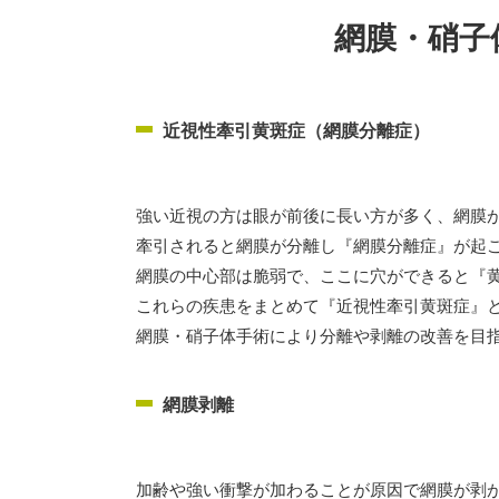
網膜・硝子
近視性牽引黄斑症（網膜分離症）
強い近視の方は眼が前後に長い方が多く、網膜
牽引されると網膜が分離し『網膜分離症』が起
網膜の中心部は脆弱で、ここに穴ができると『
これらの疾患をまとめて『近視性牽引黄斑症』
網膜・硝子体手術により分離や剥離の改善を目
網膜剥離
加齢や強い衝撃が加わることが原因で網膜が剥