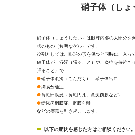
硝子体（しょ
硝子体（しょうしたい）は眼球内部の大部分を
状のもの（透明なゲル）です。
役割としては、眼球の形を保つと同時に、入っ
硝子体が、混濁（濁ること）や、炎症を持続さ
張ること）で
●
硝子体混濁（こんだく）・硝子体出血
●
網膜分離症
●
黄斑部疾患（黄斑円孔、黄斑前膜など）
●
糖尿病網膜症、網膜剥離
などの疾患を引き起こします。
以下の症状を感じた方はご相談ください