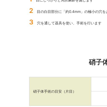
目にしっかりと局所麻酔を施します
2
目の白目部分に「約0.4mm」の極小の穴を
3
穴を通して器具を使い、手術を行います
硝子
硝子体手術の目安（片目）