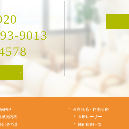
020
493-9013
4578
病内科
医療脱毛・自由診療
糖尿病内科
医療レーザー
内分泌代謝
施術症例一覧