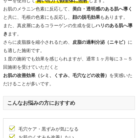
ザーを使用して
高い出力で顔全体に照射
します。
お肌のメラニン色素に反応して、
美白・透明感のある肌へ導く
と共に、毛根の色素にも反応し、
顔の脱毛効果
もあります。
また、真皮層にあるコラーゲンの生成を促し
ハリのある肌へ導
き
ます。
さらに皮脂腺を縮小されるため、
皮脂の過剰分泌（ニキビ）
に
も適した施術です。
１度の施術でも効果を感じられますが、通常１ヶ月毎に３～５
回施術を受けていただくと
お肌の改善効果（シミ、くすみ、毛穴などの改善）
を実感いた
だけることが多いです。
こんなお悩みの方におすすめ
毛穴ケア・黒ずみが気になる
お肌のくすみを改善したい