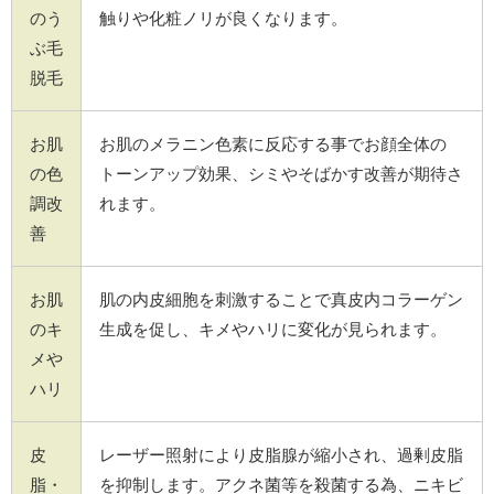
のう
触りや化粧ノリが良くなります。
ぶ毛
脱毛
お肌
お肌のメラニン色素に反応する事でお顔全体の
の色
トーンアップ効果、シミやそばかす改善が期待さ
調改
れます。
善
お肌
肌の内皮細胞を刺激することで真皮内コラーゲン
のキ
生成を促し、キメやハリに変化が見られます。
メや
ハリ
皮
レーザー照射により皮脂腺が縮小され、過剰皮脂
脂・
を抑制します。アクネ菌等を殺菌する為、ニキビ