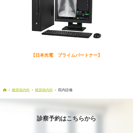
【日本光電 プライムパートナー】
ホーム
糖尿病内科
糖尿病内科
院内設備
診察予約はこちらから