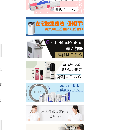
喘息・咳喘息
患
ぼ
ま