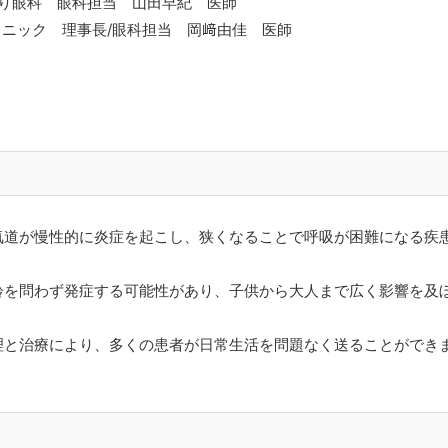
り眼科 眼科担当 山田早紀 医師
ニック 理事長/眼科担当 岡﨑由佳 医師
気道が慢性的に炎症を起こし、狭くなることで呼吸が困難になる疾
齢を問わず発症する可能性があり、子供から大人まで広く影響を及
、
理と治療により、多くの患者が日常生活を問題なく送ることができ