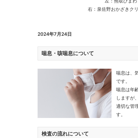
左：熊取ひまわ
右：泉佐野おかざきクリ
2024年7月24日
喘息・咳喘息について
喘息は、
です。
喘息は年
しますが
適切な管
す。
検査の流れについて