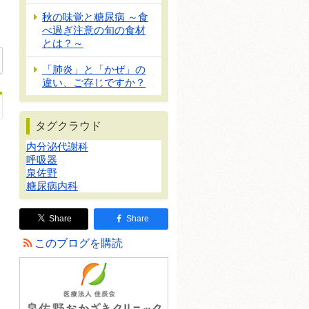
秋の味覚と糖尿病 ～食
べ過ぎ注意の旬の食材
とは？～
「肺炎」と「かぜ」の
違い、ご存じですか？
タグクラウド
内分泌代謝科
呼吸器
泉佐野
糖尿病内科
Share
Share
このブログを購読