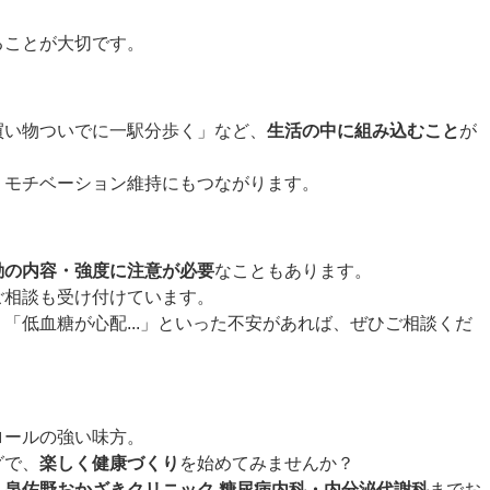
ることが大切です。
買い物ついでに一駅分歩く」など、
生活の中に組み込むこと
が
、モチベーション維持にもつながります。
動の内容・強度に注意が必要
なこともあります。
ご相談も受け付けています。
「低血糖が心配...」といった不安があれば、ぜひご相談くだ
ロールの強い味方。
グで、
楽しく健康づくり
を始めてみませんか？
、
泉佐野おかざきクリニック 糖尿病内科・内分泌代謝科
までお