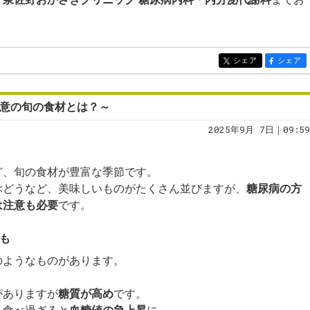
シェア
シェア
entry304
entry304
注意の旬の食材とは？～
2025年9月 7日｜09:59
ど、旬の食材が豊富な季節です。
ぶどうなど、美味しいものがたくさん並びますが、
糖尿病の方
は注意も必要
です。
のも
のようなものがあります。
がありますが
糖質が高め
です。