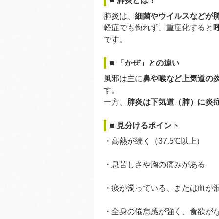
■ 肺炎とは？
肺炎は、
細菌やウイルスなどが
軽症でも侮れず、重症化すると
です。
■ 「かぜ」との違い
風邪は主に
鼻や喉など上気道の
す。
一方、
肺炎は下気道（肺）に炎
■ 見分けるポイント
・高熱が続く（37.5℃以上）
・息苦しさや胸の痛みがある
・痰が濁っている、または血が
・全身の倦怠感が強く、食欲が