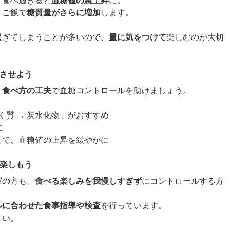
、食べ過ぎると
血糖値の急上昇
に。
＋ご飯で
糖質量がさらに増加
します。
過ぎてしまうことが多いので、
量に気をつけて
楽しむのが大切
定させよう
、
食べ方の工夫
で血糖コントロールを助けましょう。
く質 → 炭水化物」がおすすめ
に
とで、血糖値の上昇を緩やかに
を楽しもう
軍の方も、
食べる楽しみを我慢しすぎず
にコントロールする方
ルに合わせた食事指導や検査
を行っています。
さい。