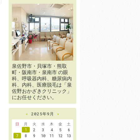
泉佐野市・貝塚市・熊取
町・阪南市・泉南市 の眼
科、呼吸器内科、糖尿病内
科、内科、医療脱毛は「泉
佐野おかざきクリニック」
にお任せください。
«
2025年9月
»
日
月
火
水
木
金
土
1
2
3
4
5
6
7
8
9
10
11
12
13