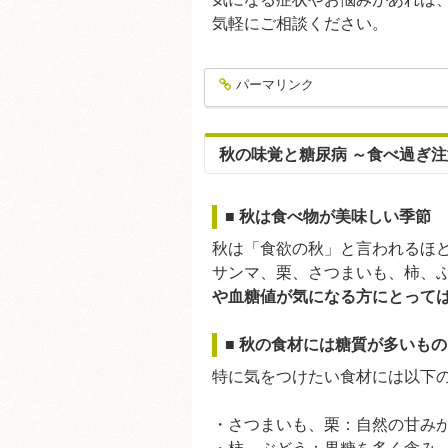
気軽にご相談ください。
パーマリンク
entry304
秋の味覚と糖尿病 ～食べ過ぎ
■ 秋は食べ物が美味しい季節
秋は「食欲の秋」と言われるほ
サンマ、栗、さつまいも、柿、
や血糖値が気になる方にとって
■ 秋の食材には糖質が多いも
特に気をつけたい食材には以下
・さつまいも、栗：自然の甘み