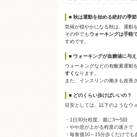
■ 秋は運動を始める絶好の季節
気候が穏やかになる秋は、運動
その中でも
ウォーキングは手軽
すめです。
■ ウォーキングが血糖値に与
ウォーキングなどの有酸素運動
すく
なります。
また、インスリンの働きも改善
■ どのくらい歩けばいいの？
目安としては、以下のようなウ
・1日30分程度、週に3〜5回
・やや息が上がる程度の速さで
・毎食後10～15分歩くだけで