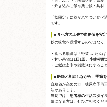
・柿、ぶどう：果糖を多く含み
・炊き込みご飯や栗ご飯：具材
「秋限定」に惹かれてつい食べ
です。
■ 食べ方の工夫で血糖値を安
秋の味覚を我慢するのではなく
・食べる順番は「野菜 → たんぱ
・甘い果物は
1日1回、小鉢程度
・ご飯は玄米や雑穀米にするこ
■ 医師と相談しながら、季節
血糖値が高めの方、糖尿病予備
法があります。
当院では、
患者様の生活スタイ
気になる方は、ぜひご相談くだ