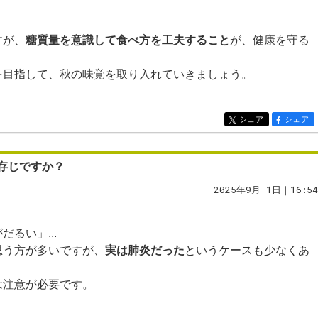
すが、
糖質量を意識して食べ方を工夫すること
が、健康を守る
を目指して、秋の味覚を取り入れていきましょう。
シェア
シェア
entry303
entry303
存じですか？
2025年9月 1日｜16:54
るい」...
思う方が多いですが、
実は肺炎だった
というケースも少なくあ
は注意が必要です。