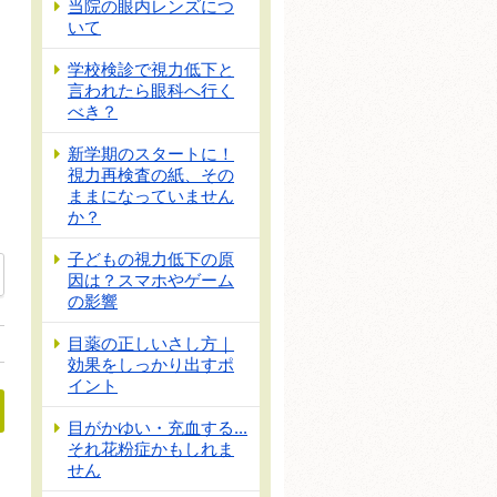
当院の眼内レンズにつ
いて
学校検診で視力低下と
言われたら眼科へ行く
べき？
新学期のスタートに！
視力再検査の紙、その
ままになっていません
か？
子どもの視力低下の原
因は？スマホやゲーム
の影響
目薬の正しいさし方｜
効果をしっかり出すポ
イント
目がかゆい・充血する...
それ花粉症かもしれま
せん
くべきこと」
か？」～長引く咳の原因と対処法～」