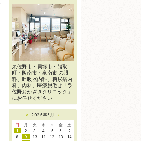
泉佐野市・貝塚市・熊取
町・阪南市・泉南市 の眼
科、呼吸器内科、糖尿病内
科、内科、医療脱毛は「泉
佐野おかざきクリニック」
にお任せください。
«
2025年6月
»
日
月
火
水
木
金
土
1
2
3
4
5
6
7
8
9
10
11
12
13
14