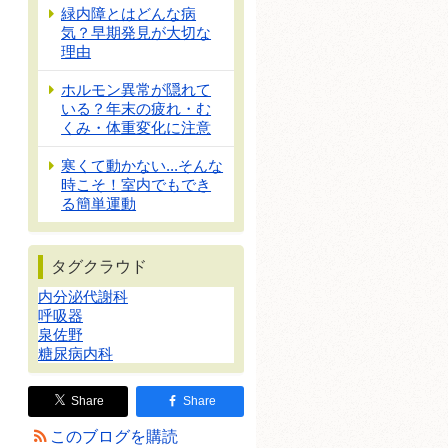
緑内障とはどんな病
気？早期発見が大切な
理由
ホルモン異常が隠れて
いる？年末の疲れ・む
くみ・体重変化に注意
寒くて動かない...そんな
時こそ！室内でもでき
る簡単運動
タグクラウド
内分泌代謝科
呼吸器
泉佐野
糖尿病内科
Share
Share
このブログを購読