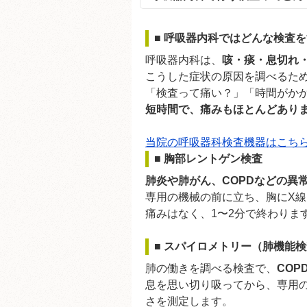
■ 呼吸器内科ではどんな検査
呼吸器内科は、
咳・痰・息切れ
こうした症状の原因を調べるた
「検査って痛い？」「時間がか
短時間で、痛みもほとんどあり
当院の呼吸器科検査機器はこち
■ 胸部レントゲン検査
肺炎や肺がん、COPDなどの異
専用の機械の前に立ち、胸にX
痛みはなく、1〜2分で終わりま
■ スパイロメトリー（肺機能
肺の働きを調べる検査で、
CO
息を思い切り吸ってから、専用
さを測定します。