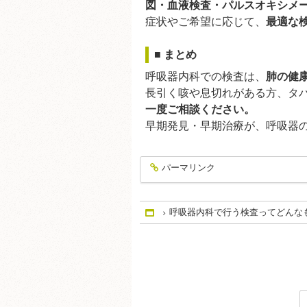
図・血液検査・パルスオキシメ
症状やご希望に応じて、
最適な
■ まとめ
呼吸器内科での検査は、
肺の健
長引く咳や息切れがある方、タ
一度ご相談ください。
早期発見・早期治療が、呼吸器
パーマリンク
entry296
呼吸器内科で行う検査ってどんな
Home