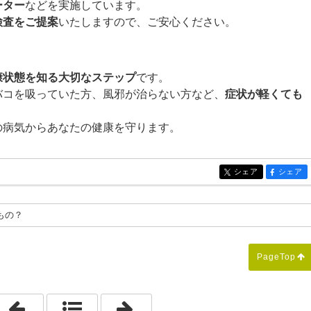
ーター
などを実施しています。
検査をご提案
いたしますので、ご安心ください。
康状態を知る大切なステップ
です。
バコを吸っていた方、風邪が治らない方など、
症状が軽くても
の病気からあなたの健康を守ります。
シェア
シェア
entry296
entry296
もの？
PageTop
「健康診断で『血糖値高め』と言われたら？最初に知ってお
「「咳が２週間以上続いていません