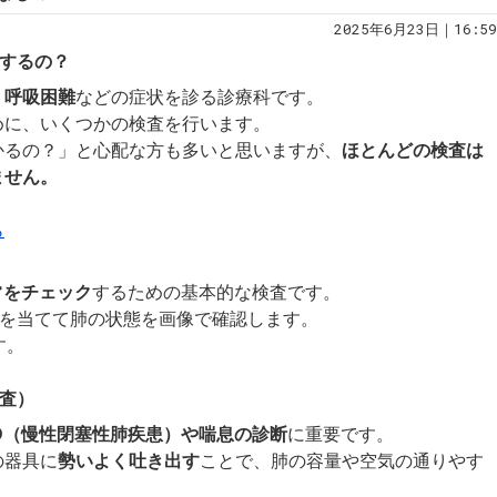
2025年6月23日｜16:59
をするの？
・呼吸困難
などの症状を診る診療科です。
めに、いくつかの検査を行います。
かるの？」と心配な方も多いと思いますが、
ほとんどの検査は
ません。
ら
常をチェック
するための基本的な検査です。
線を当てて肺の状態を画像で確認します。
す。
検査）
PD（慢性閉塞性肺疾患）や喘息の診断
に重要です。
の器具に
勢いよく吐き出す
ことで、肺の容量や空気の通りやす