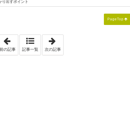
かり出すポイント
PageTop
「目がかゆい・充血する...それ花粉症かもしれません」
「子どもの視力低下の原因は？スマ
前の記事
記事一覧
次の記事