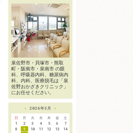
泉佐野市・貝塚市・熊取
町・阪南市・泉南市 の眼
科、呼吸器内科、糖尿病内
科、内科、医療脱毛は「泉
佐野おかざきクリニック」
にお任せください。
«
2026年3月
»
日
月
火
水
木
金
土
1
2
3
4
5
6
7
8
9
10
11
12
13
14