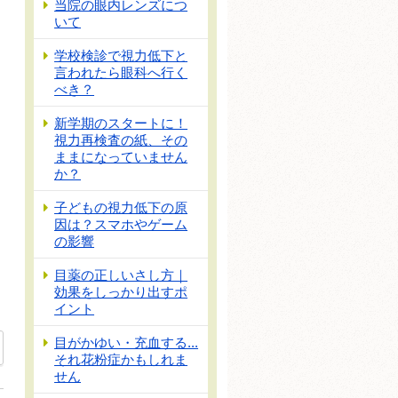
当院の眼内レンズにつ
いて
学校検診で視力低下と
言われたら眼科へ行く
べき？
新学期のスタートに！
視力再検査の紙、その
ままになっていません
か？
子どもの視力低下の原
因は？スマホやゲーム
の影響
目薬の正しいさし方｜
効果をしっかり出すポ
イント
目がかゆい・充血する...
それ花粉症かもしれま
せん