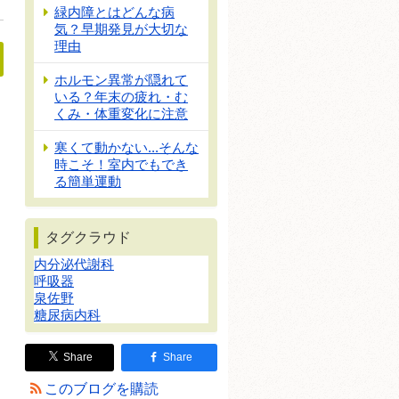
緑内障とはどんな病
気？早期発見が大切な
理由
ホルモン異常が隠れて
いる？年末の疲れ・む
くみ・体重変化に注意
ホやゲームの影響」
寒くて動かない...そんな
時こそ！室内でもでき
る簡単運動
タグクラウド
内分泌代謝科
呼吸器
泉佐野
糖尿病内科
Share
Share
このブログを購読