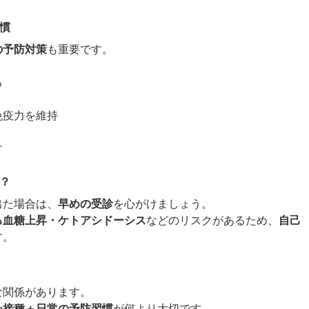
習慣
の予防対策
も重要です。
る
免疫力を維持
す
ら？
出た場合は、
早めの受診
を心がけましょう。
る血糖上昇・ケトアシドーシス
などのリスクがあるため、
自己
す。
な関係があります。
ン接種＋日常の予防習慣
が何より大切です。