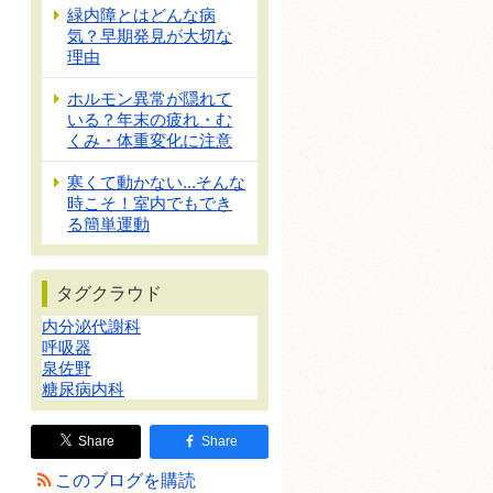
緑内障とはどんな病
気？早期発見が大切な
理由
ホルモン異常が隠れて
いる？年末の疲れ・む
くみ・体重変化に注意
寒くて動かない...そんな
時こそ！室内でもでき
る簡単運動
タグクラウド
内分泌代謝科
呼吸器
泉佐野
糖尿病内科
Share
Share
このブログを購読