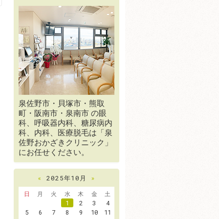
泉佐野市・貝塚市・熊取
町・阪南市・泉南市 の眼
科、呼吸器内科、糖尿病内
科、内科、医療脱毛は「泉
佐野おかざきクリニック」
にお任せください。
«
2025年10月
»
日
月
火
水
木
金
土
1
2
3
4
5
6
7
8
9
10
11