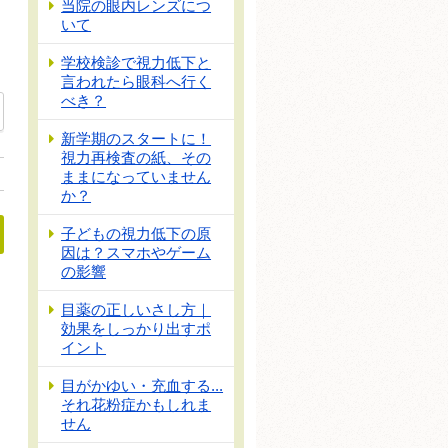
当院の眼内レンズにつ
いて
学校検診で視力低下と
言われたら眼科へ行く
べき？
新学期のスタートに！
視力再検査の紙、その
ままになっていません
か？
子どもの視力低下の原
因は？スマホやゲーム
の影響
びろう）」が原因のことも？」
目薬の正しいさし方｜
効果をしっかり出すポ
イント
目がかゆい・充血する...
それ花粉症かもしれま
せん