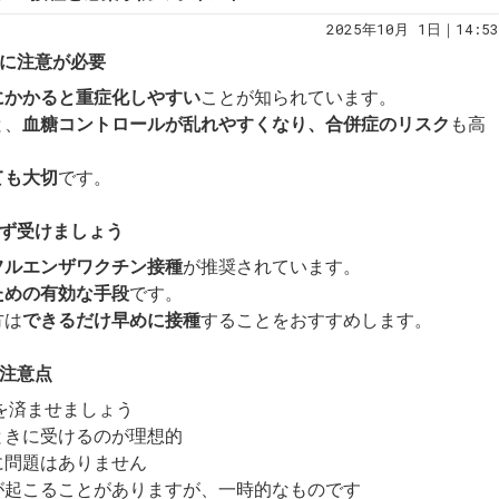
2025年10月 1日｜14:53
ザに注意が必要
にかかると重症化しやすい
ことが知られています。
と、
血糖コントロールが乱れやすくなり、合併症のリスク
も高
ても大切
です。
必ず受けましょう
フルエンザワクチン接種
が推奨されています。
ための有効な手段
です。
方は
できるだけ早めに接種
することをおすすめします。
と注意点
種を済ませましょう
ときに受けるのが理想的
に問題はありません
が起こることがありますが、一時的なものです