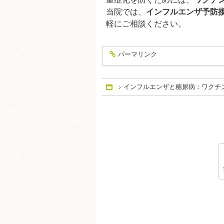
当院では、
インフルエンザ予防
軽にご相談ください。
パーマリンク
entry309
インフルエンザと糖尿病：ワクチ
Home