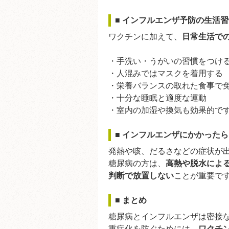
■ インフルエンザ予防の生活
ワクチンに加えて、
日常生活で
・手洗い・うがいの習慣をつけ
・人混みではマスクを着用する
・栄養バランスの取れた食事で
・十分な睡眠と適度な運動
・室内の加湿や換気も効果的で
■ インフルエンザにかかった
発熱や咳、だるさなどの症状が
糖尿病の方は、
高熱や脱水によ
判断で放置しない
ことが重要で
■ まとめ
糖尿病とインフルエンザは密接
重症化を防ぐためには、
ワクチ