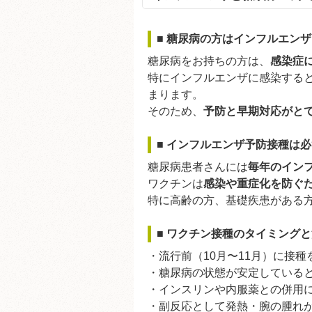
■ 糖尿病の方はインフルエン
糖尿病をお持ちの方は、
感染症
特にインフルエンザに感染する
まります。
そのため、
予防と早期対応がと
■ インフルエンザ予防接種は
糖尿病患者さんには
毎年のイン
ワクチンは
感染や重症化を防ぐ
特に高齢の方、基礎疾患がある
■ ワクチン接種のタイミング
・流行前（10月〜11月）に接
・糖尿病の状態が安定している
・インスリンや内服薬との併用
・副反応として発熱・腕の腫れ