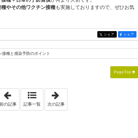
接種やその他ワクチン接種
も実施しておりますので、ぜひお気
シェア
シェア
entry309
entry309
ン接種と感染予防のポイント
PageTop
「運動の秋！ウォーキングで血糖値はどう変わる？」
「咳や痰が続く...「後鼻漏（こう
前の記事
記事一覧
次の記事