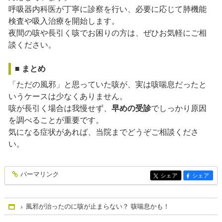
呼吸器内科医が丁寧に診察を行い、必要に応じて肺機能
検査や吸入治療を開始します。
夜間の咳や長引く咳でお困りの方は、ぜひお気軽にご相
談ください。
■ まとめ
「ただの風邪」と思っていた咳が、実は咳喘息だったと
いうケースは少なくありません。
咳が長引く場合は我慢せず、
早めの受診
でしっかり原因
を調べることが重要です。
気になる症状があれば、当院までどうぞご相談くださ
い。
パーマリンク
entry293
シェア
シェア
entry293
entry293
風邪が治ったのに咳が止まらない？ 咳喘息かも！
Home