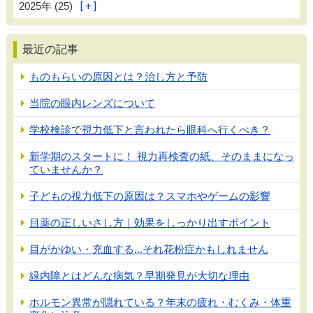
2025年 (25)
最近の記事
ものもらいの原因とは？治し方と予防
当院の眼内レンズについて
学校検診で視力低下と言われたら眼科へ行くべき？
新学期のスタートに！ 視力再検査の紙、そのままになっ
ていませんか？
子どもの視力低下の原因は？スマホやゲームの影響
目薬の正しいさし方｜効果をしっかり出すポイント
目がかゆい・充血する...それ花粉症かもしれません
緑内障とはどんな病気？早期発見が大切な理由
ホルモン異常が隠れている？年末の疲れ・むくみ・体重