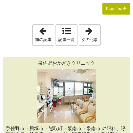
PageTop
「お子さまの近視進行をやさしくケア『
「花粉症の薬、
前の記事
記事一覧
次の記事
泉佐野おかざきクリニック
泉佐野市・貝塚市・熊取町・阪南市・泉南市 の眼科、呼