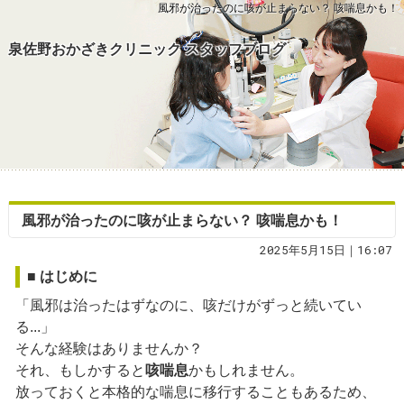
風邪が治ったのに咳が止まらない？ 咳喘息かも！
泉佐野おかざきクリニック スタッフブログ
風邪が治ったのに咳が止まらない？ 咳喘息かも！
2025年5月15日｜16:07
■ はじめに
「風邪は治ったはずなのに、咳だけがずっと続いてい
る...」
そんな経験はありませんか？
それ、もしかすると
咳喘息
かもしれません。
放っておくと本格的な喘息に移行することもあるため、